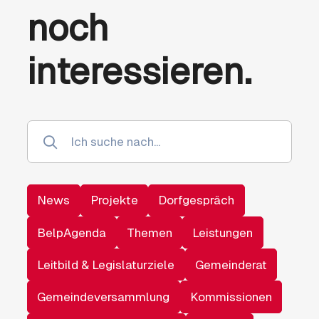
noch
interessieren.
News
Projekte
Dorfgespräch
BelpAgenda
Themen
Leistungen
Leitbild & Legislaturziele
Gemeinderat
Gemeindeversammlung
Kommissionen