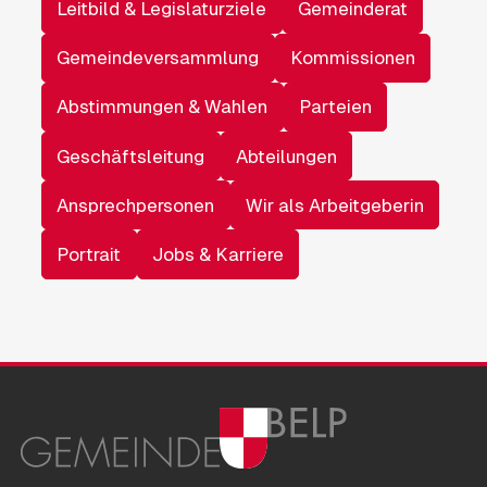
Leitbild & Legislaturziele
Gemeinderat
Gemeindeversammlung
Kommissionen
Abstimmungen & Wahlen
Parteien
Geschäftsleitung
Abteilungen
Ansprechpersonen
Wir als Arbeitgeberin
Portrait
Jobs & Karriere