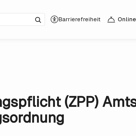
Online
gspflicht (ZPP) Amt
gsordnung