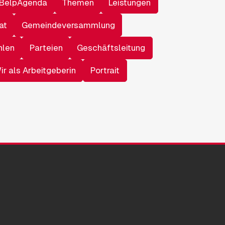
BelpAgenda
Themen
Leistungen
at
Gemeindeversammlung
hlen
Parteien
Geschäftsleitung
ir als Arbeitgeberin
Portrait