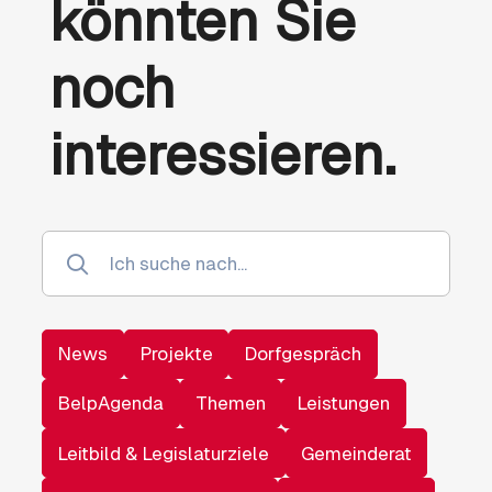
könnten Sie
noch
interessieren.
News
Projekte
Dorfgespräch
BelpAgenda
Themen
Leistungen
Leitbild & Legislaturziele
Gemeinderat