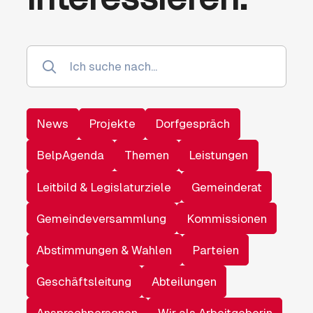
News
Projekte
Dorfgespräch
BelpAgenda
Themen
Leistungen
Leitbild & Legislaturziele
Gemeinderat
Gemeindeversammlung
Kommissionen
Abstimmungen & Wahlen
Parteien
Geschäftsleitung
Abteilungen