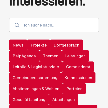
interessieren.
News
Projekte
Dorfgespräch
BelpAgenda
Themen
Leistungen
Leitbild & Legislaturziele
Gemeinderat
Gemeindeversammlung
Kommissionen
Abstimmungen & Wahlen
Parteien
Geschäftsleitung
Abteilungen