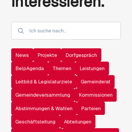
interessieren.
News
Projekte
Dorfgespräch
BelpAgenda
Themen
Leistungen
Leitbild & Legislaturziele
Gemeinderat
Gemeindeversammlung
Kommissionen
Abstimmungen & Wahlen
Parteien
Geschäftsleitung
Abteilungen