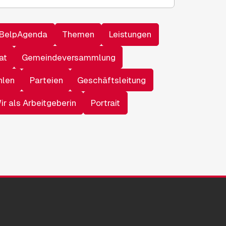
BelpAgenda
Themen
Leistungen
at
Gemeindeversammlung
hlen
Parteien
Geschäftsleitung
ir als Arbeitgeberin
Portrait