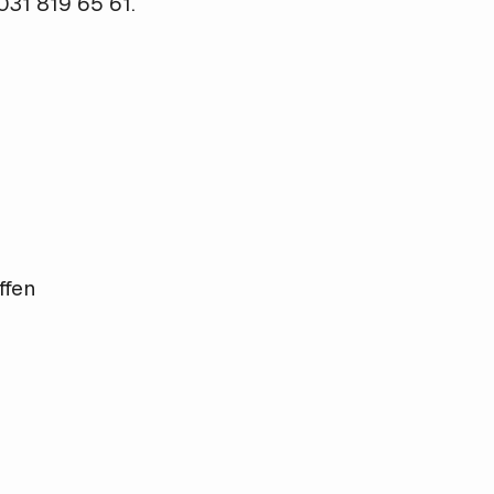
031 819 65 61.
ffen