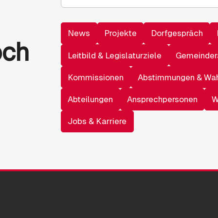
News
Projekte
Dorfgespräch
och
Leitbild & Legislaturziele
Gemeinder
Kommissionen
Abstimmungen & Wa
Abteilungen
Ansprechpersonen
W
Jobs & Karriere