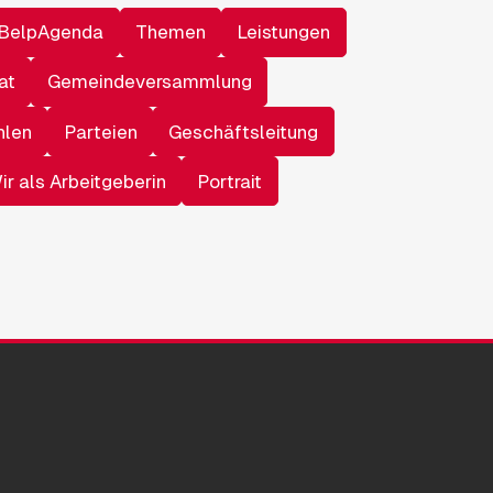
BelpAgenda
Themen
Leistungen
at
Gemeindeversammlung
hlen
Parteien
Geschäftsleitung
ir als Arbeitgeberin
Portrait