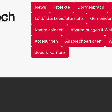
News
Projekte
Dorfgespräch
och
Leitbild & Legislaturziele
Gemeinder
Kommissionen
Abstimmungen & Wa
Abteilungen
Ansprechpersonen
W
Jobs & Karriere