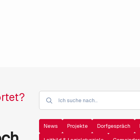
rtet?
News
Projekte
Dorfgespräch
och