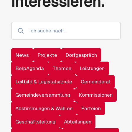
interessieren.
News
Projekte
Dorfgespräch
BelpAgenda
Themen
Leistungen
Leitbild & Legislaturziele
Gemeinderat
Gemeindeversammlung
Kommissionen
Abstimmungen & Wahlen
Parteien
Geschäftsleitung
Abteilungen