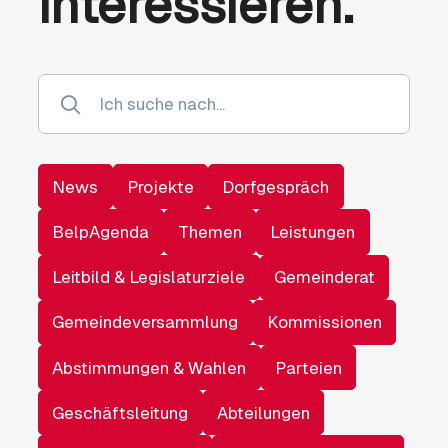
interessieren.
News
Projekte
Dorfgespräch
BelpAgenda
Themen
Leistungen
Leitbild & Legislaturziele
Gemeinderat
Gemeindeversammlung
Kommissionen
Abstimmungen & Wahlen
Parteien
Geschäftsleitung
Abteilungen