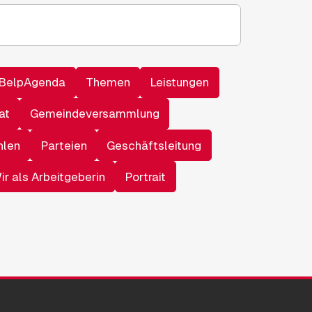
BelpAgenda
Themen
Leistungen
at
Gemeindeversammlung
hlen
Parteien
Geschäftsleitung
ir als Arbeitgeberin
Portrait