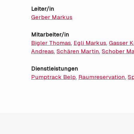
Leiter/in
Gerber Markus
Mitarbeiter/in
Bigler Thomas
,
Egli Markus
,
Gasser K
Andreas
,
Schären Martin
,
Schober Ma
Dienstleistungen
Pumptrack Belp
,
Raumreservation
,
Sp