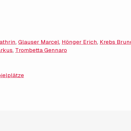
athrin
,
Glauser Marcel
,
Hönger Erich
,
Krebs Brun
rkus
,
Trombetta Gennaro
ielplätze