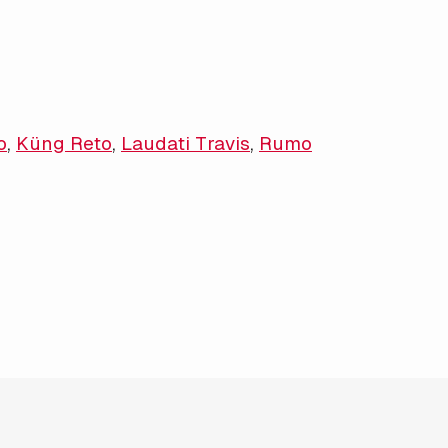
o
,
Küng Reto
,
Laudati Travis
,
Rumo