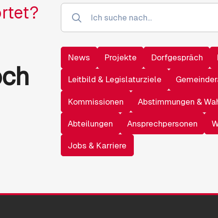
rtet?
News
Projekte
Dorfgespräch
och
Leitbild & Legislaturziele
Gemeinder
Kommissionen
Abstimmungen & Wa
Abteilungen
Ansprechpersonen
W
Jobs & Karriere