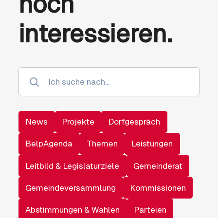
noch
interessieren.
News
Projekte
Dorfgespräch
BelpAgenda
Themen
Leistungen
Leitbild & Legislaturziele
Gemeinderat
Gemeindeversammlung
Kommissionen
Abstimmungen & Wahlen
Parteien