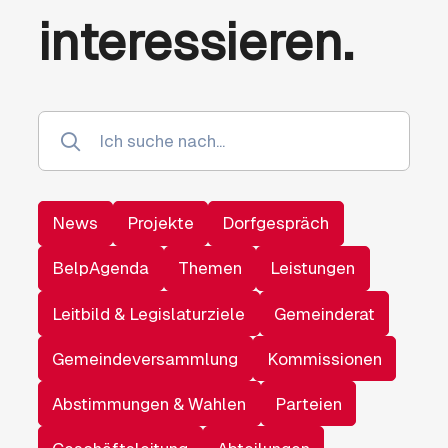
interessieren.
News
Projekte
Dorfgespräch
BelpAgenda
Themen
Leistungen
Leitbild & Legislaturziele
Gemeinderat
Gemeindeversammlung
Kommissionen
Abstimmungen & Wahlen
Parteien