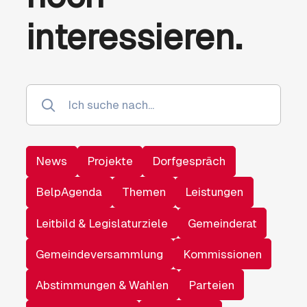
interessieren.
News
Projekte
Dorfgespräch
BelpAgenda
Themen
Leistungen
Leitbild & Legislaturziele
Gemeinderat
Gemeindeversammlung
Kommissionen
Abstimmungen & Wahlen
Parteien