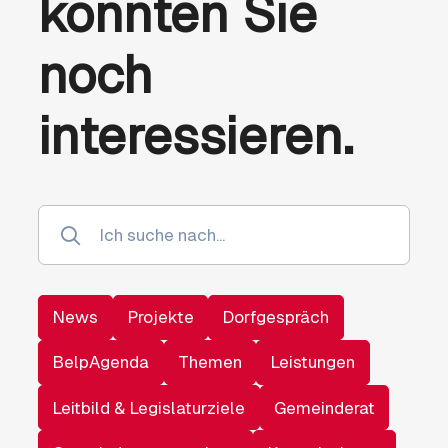
könnten Sie
noch
interessieren.
News
Projekte
Dorfgespräch
BelpAgenda
Themen
Leistungen
Leitbild & Legislaturziele
Gemeinderat