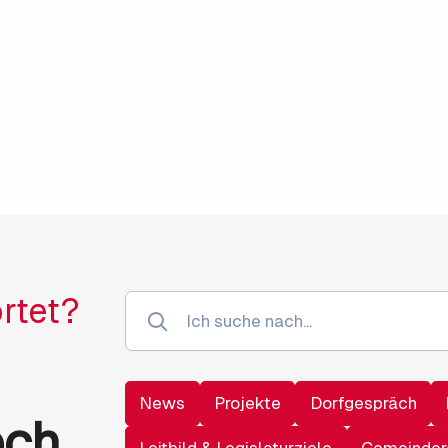
rtet?
News
Projekte
Dorfgespräch
och