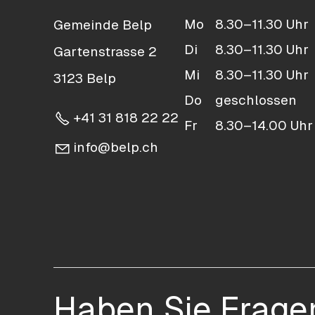
Mo
8.30–11.30 Uhr
Gemeinde Belp
Di
8.30–11.30 Uhr
Gartenstrasse 2
Mi
8.30–11.30 Uhr
3123 Belp
Do
geschlossen
+41 31 818 22 22
Fr
8.30–14.00 Uhr
nf
b
lp
ch
Haben Sie Frage