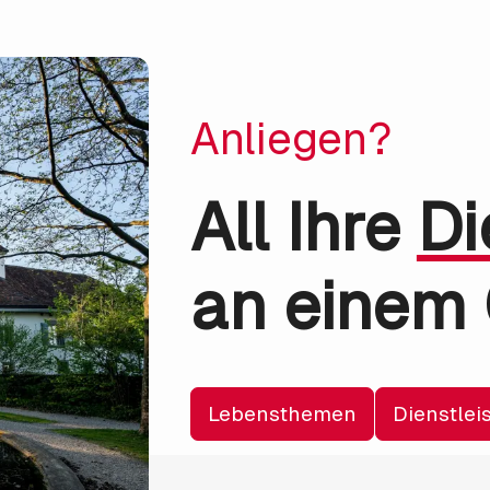
Anliegen?
All Ihre
Di
an einem 
Lebensthemen
Dienstlei