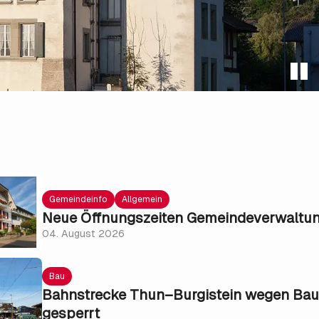
Gemeindeinfo
Allgemein
Neue Öffnungszeiten Gemeindeverwaltu
04. August 2026
Bau
Bahnstrecke Thun–Burgistein wegen Bau
gesperrt